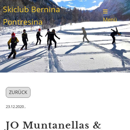
Skiclub Bernina
Menü
Pontresina
ZURÜCK
23.12.2020
,
JO Muntanellas &