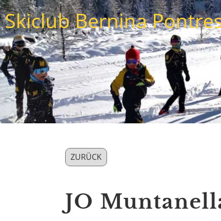
Skiclub Bernina Pontre
ZURÜCK
JO Muntanella